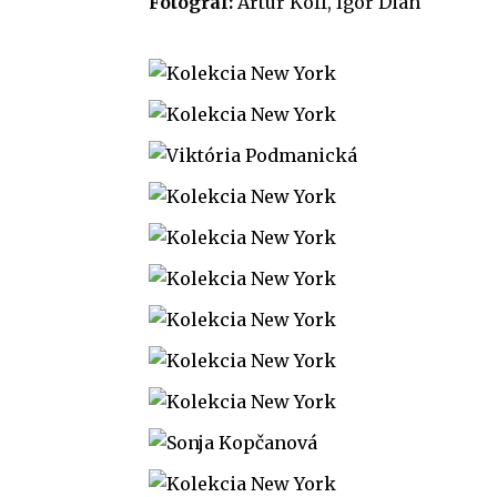
Fotograf:
Artur Koff, Igor Dian