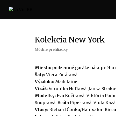
Kolekcia New York
Módne prehliadky
Miesto:
podzemné garáže nákupného c
Šaty:
Viera Futáková
Výzdoba:
Madelaine
Vizáž:
Veronika Huťková, Janka Strako
Modelky:
Eva Kučíková, Viktória Podm
Snopková, Beáta Piperková, Viola Kaz
Vlasy:
Richard Čonka/Hair salon Ricca